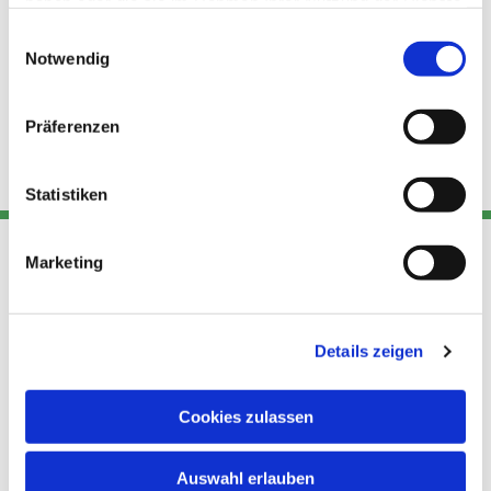
haben oder die sie im Rahmen Ihrer Nutzung der Dienste
gesammelt haben.
Einwilligungsauswahl
Notwendig
Präferenzen
Statistiken
Marketing
Adresse
Kont
Links
Akt
Details zeigen
Katholische
Datensch
Kirchengemeinde Pfarrei
utz
Telefon
Hl. Theresa von Avila Berlin
Cookies zulassen
+49 30
Datensch
Nordost
924 64 28
Leitender Pfarrer - Norbert
utz -
Fax +49
Auswahl erlauben
Pomplun