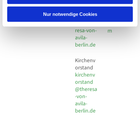
30 924 54
Social
Behaimstr. 39
18
Media
13086 Berlin
Nur notwendige Cookies
E-Mail
Impressu
info@the
resa-von-
m
avila-
berlin.de
Kirchenv
orstand
kirchenv
orstand
@theresa
-von-
avila-
berlin.de