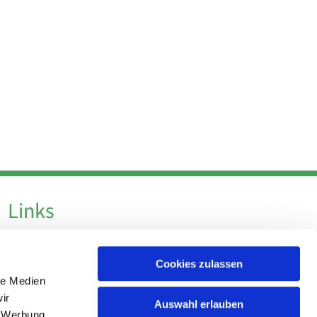
Links
Datenschutz
Cookies zulassen
Datenschutz - Social Media
le Medien
Impressum
ir
Auswahl erlauben
, Werbung