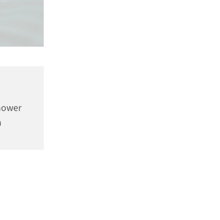
hower
n