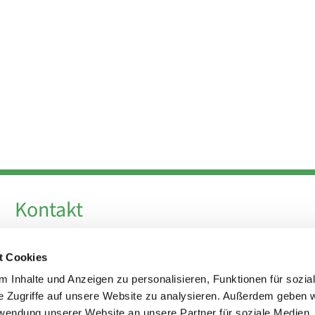
Kontakt
Telefon +49 30 924 64 28
t Cookies
Fax +49 30 924 54 18
E-Mail
info@theresa-von-avila-berlin.de
 Inhalte und Anzeigen zu personalisieren, Funktionen für sozia
e Zugriffe auf unsere Website zu analysieren. Außerdem geben w
rwendung unserer Website an unsere Partner für soziale Medien