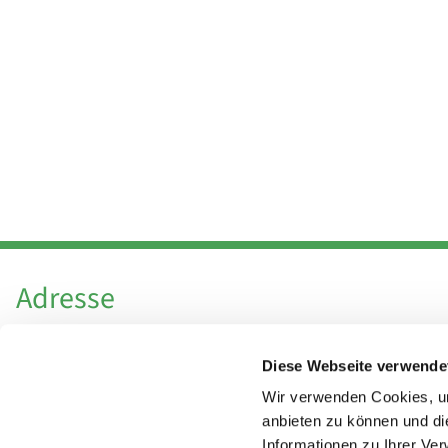
Adresse
Katholische Kirchengemeinde Pfarrei
Diese Webseite verwende
Hl. Theresa von Avila Berlin Nordost
Leitender Pfarrer - Norbert Pomplun
Wir verwenden Cookies, um
Behaimstr. 39
anbieten zu können und di
Informationen zu Ihrer Ve