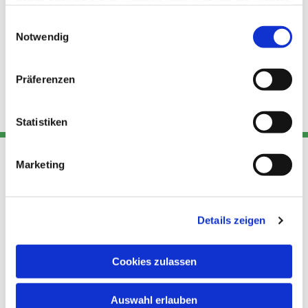
haben oder die sie im Rahmen Ihrer Nutzung der Dienste
gesammelt haben.
Einwilligungsauswahl
Notwendig
Präferenzen
Statistiken
Marketing
Adresse
Kont
Links
Akt
Details zeigen
Katholische
Datensch
Kirchengemeinde Pfarrei
utz
Telefon
Hl. Theresa von Avila Berlin
Cookies zulassen
+49 30
Datensch
Nordost
924 64 28
Leitender Pfarrer - Norbert
utz -
Fax +49
Auswahl erlauben
Pomplun