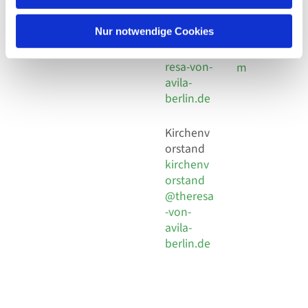
30 924 54
Social
Behaimstr. 39
18
Media
13086 Berlin
Nur notwendige Cookies
E-Mail
Impressu
info@the
resa-von-
m
avila-
berlin.de
Kirchenv
orstand
kirchenv
orstand
@theresa
-von-
avila-
berlin.de