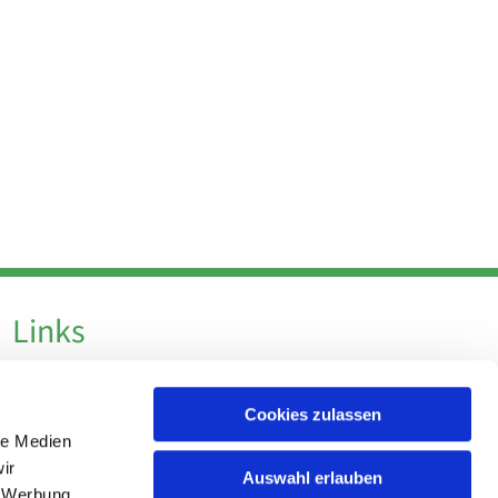
Links
Datenschutz
Cookies zulassen
Datenschutz - Social Media
le Medien
Impressum
ir
Auswahl erlauben
, Werbung