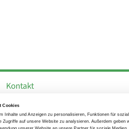
Kontakt
Telefon +49 30 924 64 28
t Cookies
Fax +49 30 924 54 18
E-Mail
info@theresa-von-avila-berlin.de
 Inhalte und Anzeigen zu personalisieren, Funktionen für sozia
e Zugriffe auf unsere Website zu analysieren. Außerdem geben w
rwendung unserer Website an unsere Partner für soziale Medien