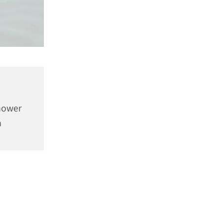
hower
n