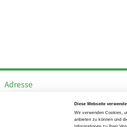
Adresse
Katholische Kirchengemeinde Pfarrei
Diese Webseite verwende
Hl. Theresa von Avila Berlin Nordost
Leitender Pfarrer - Norbert Pomplun
Wir verwenden Cookies, um
Behaimstr. 39
anbieten zu können und di
Informationen zu Ihrer Ve