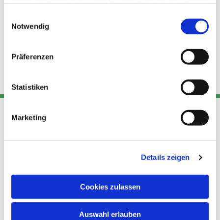
haben oder die sie im Rahmen Ihrer Nutzung der Dienste
gesammelt haben.
Einwilligungsauswahl
Notwendig
Präferenzen
Statistiken
Marketing
Adresse
Kont
Links
Akt
Details zeigen
Katholische
Datensch
Kirchengemeinde Pfarrei
utz
Telefon
Hl. Theresa von Avila Berlin
Cookies zulassen
+49 30
Datensch
Nordost
924 64 28
Leitender Pfarrer - Norbert
utz -
Fax +49
Auswahl erlauben
Pomplun