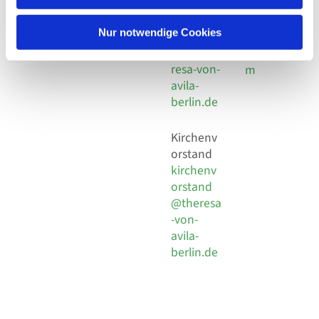
30 924 54
Social
Behaimstr. 39
18
Media
13086 Berlin
Nur notwendige Cookies
E-Mail
Impressu
info@the
resa-von-
m
avila-
berlin.de
Kirchenv
orstand
kirchenv
orstand
@theresa
-von-
avila-
berlin.de