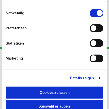
haben oder die sie im Rahmen Ihrer Nutzung der Dienste
gesammelt haben.
Einwilligungsauswahl
Notwendig
Präferenzen
Statistiken
Marketing
Adresse
Kont
Links
Akt
Details zeigen
Katholische
Datensch
Kirchengemeinde Pfarrei
utz
Telefon
Hl. Theresa von Avila Berlin
Cookies zulassen
+49 30
Datensch
Nordost
924 64 28
Leitender Pfarrer - Norbert
utz -
Fax +49
Auswahl erlauben
Pomplun