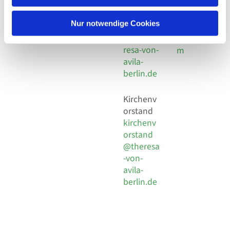
30 924 54
Social
Behaimstr. 39
18
Media
13086 Berlin
Nur notwendige Cookies
E-Mail
Impressu
info@the
resa-von-
m
avila-
berlin.de
Kirchenv
orstand
kirchenv
orstand
@theresa
-von-
avila-
berlin.de