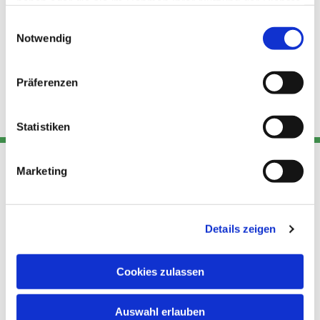
haben oder die sie im Rahmen Ihrer Nutzung der Dienste
gesammelt haben.
Einwilligungsauswahl
Notwendig
Präferenzen
Statistiken
Marketing
Adresse
Kont
Links
Akt
Details zeigen
Katholische
Datensch
Kirchengemeinde Pfarrei
utz
Telefon
Hl. Theresa von Avila Berlin
Cookies zulassen
+49 30
Datensch
Nordost
924 64 28
Leitender Pfarrer - Norbert
utz -
Fax +49
Auswahl erlauben
Pomplun