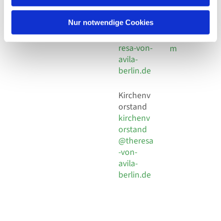
30 924 54
Social
Behaimstr. 39
18
Media
13086 Berlin
Nur notwendige Cookies
E-Mail
Impressu
info@the
resa-von-
m
avila-
berlin.de
Kirchenv
orstand
kirchenv
orstand
@theresa
-von-
avila-
berlin.de