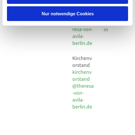
30 924 54
Social
Behaimstr. 39
18
Media
13086 Berlin
Nur notwendige Cookies
E-Mail
Impressu
info@the
resa-von-
m
avila-
berlin.de
Kirchenv
orstand
kirchenv
orstand
@theresa
-von-
avila-
berlin.de