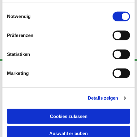
haben oder die sie im Rahmen Ihrer Nutzung der Dienste
gesammelt haben.
Einwilligungsauswahl
Notwendig
Präferenzen
Statistiken
Marketing
Adresse
Kont
Links
Akt
Details zeigen
Katholische
Datensch
Kirchengemeinde Pfarrei
utz
Telefon
Hl. Theresa von Avila Berlin
Cookies zulassen
+49 30
Datensch
Nordost
924 64 28
Leitender Pfarrer - Norbert
utz -
Fax +49
Auswahl erlauben
Pomplun