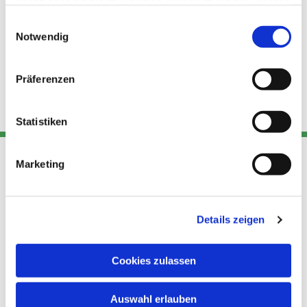
haben oder die sie im Rahmen Ihrer Nutzung der Dienste
gesammelt haben.
Einwilligungsauswahl
Notwendig
Präferenzen
Statistiken
Marketing
Adresse
Kont
Links
Akt
Details zeigen
Katholische
Datensch
Kirchengemeinde Pfarrei
utz
Telefon
Hl. Theresa von Avila Berlin
Cookies zulassen
+49 30
Datensch
Nordost
924 64 28
Leitender Pfarrer - Norbert
utz -
Fax +49
Auswahl erlauben
Pomplun