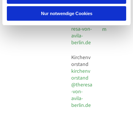
30 924 54
Social
Behaimstr. 39
18
Media
13086 Berlin
Nur notwendige Cookies
E-Mail
Impressu
info@the
resa-von-
m
avila-
berlin.de
Kirchenv
orstand
kirchenv
orstand
@theresa
-von-
avila-
berlin.de