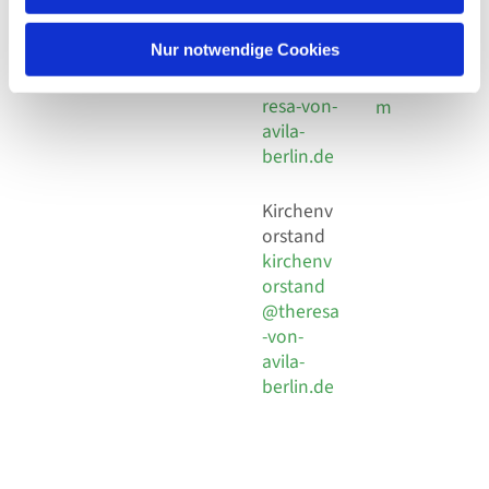
30 924 54
Social
Behaimstr. 39
18
Media
13086 Berlin
Nur notwendige Cookies
E-Mail
Impressu
info@the
resa-von-
m
avila-
berlin.de
Kirchenv
orstand
kirchenv
orstand
@theresa
-von-
avila-
berlin.de