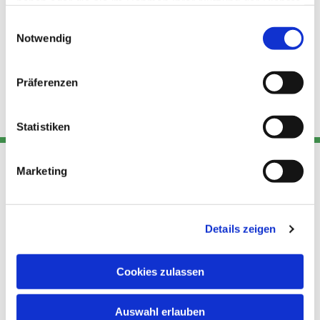
haben oder die sie im Rahmen Ihrer Nutzung der Dienste
gesammelt haben.
Einwilligungsauswahl
Notwendig
Präferenzen
Statistiken
Marketing
Adresse
Kont
Links
Akt
Details zeigen
Katholische
Datensch
Kirchengemeinde Pfarrei
utz
Telefon
Hl. Theresa von Avila Berlin
Cookies zulassen
+49 30
Datensch
Nordost
924 64 28
Leitender Pfarrer - Norbert
utz -
Fax +49
Auswahl erlauben
Pomplun