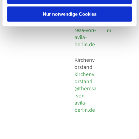
30 924 54
Social
Behaimstr. 39
18
Media
13086 Berlin
Nur notwendige Cookies
E-Mail
Impressu
info@the
resa-von-
m
avila-
berlin.de
Kirchenv
orstand
kirchenv
orstand
@theresa
-von-
avila-
berlin.de