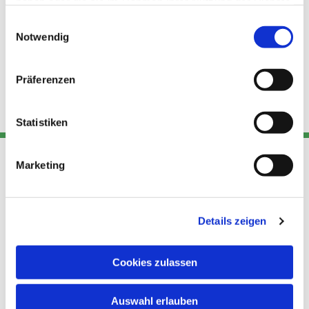
haben oder die sie im Rahmen Ihrer Nutzung der Dienste
gesammelt haben.
Einwilligungsauswahl
Notwendig
Präferenzen
Statistiken
Marketing
Adresse
Kont
Links
Akt
Details zeigen
Katholische
Datensch
Kirchengemeinde Pfarrei
utz
Telefon
Hl. Theresa von Avila Berlin
Cookies zulassen
+49 30
Datensch
Nordost
924 64 28
Leitender Pfarrer - Norbert
utz -
Fax +49
Auswahl erlauben
Pomplun