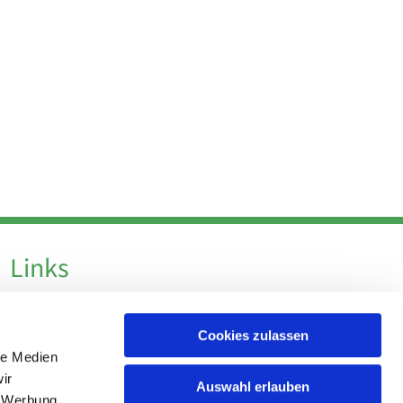
Links
Datenschutz
Cookies zulassen
Datenschutz - Social Media
le Medien
Impressum
ir
Auswahl erlauben
, Werbung