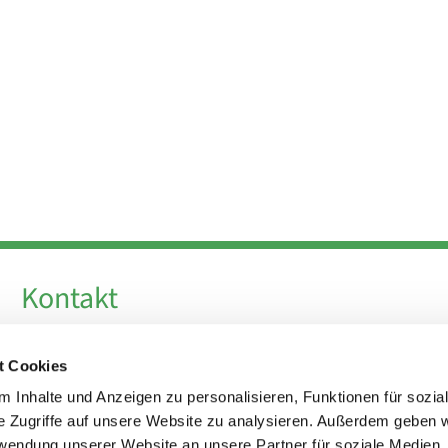
Kontakt
Telefon +49 30 924 64 28
t Cookies
Fax +49 30 924 54 18
E-Mail
info@theresa-von-avila-berlin.de
 Inhalte und Anzeigen zu personalisieren, Funktionen für sozia
e Zugriffe auf unsere Website zu analysieren. Außerdem geben w
rwendung unserer Website an unsere Partner für soziale Medien