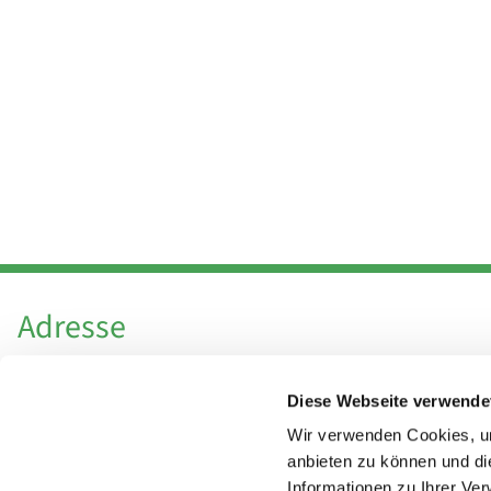
Adresse
Katholische Kirchengemeinde Pfarrei
Diese Webseite verwende
Hl. Theresa von Avila Berlin Nordost
Leitender Pfarrer - Norbert Pomplun
Wir verwenden Cookies, um
Behaimstr. 39
anbieten zu können und di
Informationen zu Ihrer Ve