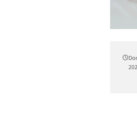
Don
202