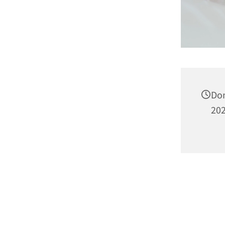
Don
202