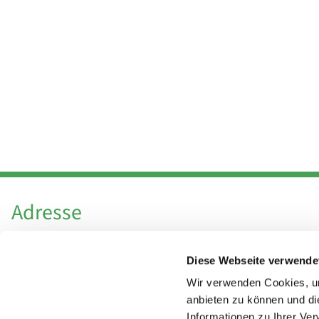
Adresse
Katholische Kirchengemeinde Pfarrei
Diese Webseite verwende
Hl. Theresa von Avila Berlin Nordost
Leitender Pfarrer - Norbert Pomplun
Wir verwenden Cookies, um
Behaimstr. 39
anbieten zu können und di
Informationen zu Ihrer Ve