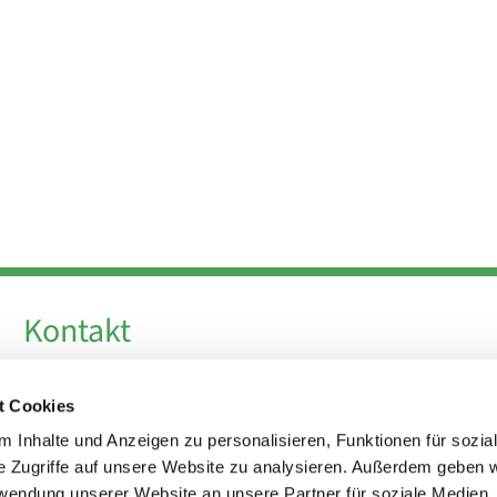
Kontakt
Telefon +49 30 924 64 28
t Cookies
Fax +49 30 924 54 18
E-Mail
info@theresa-von-avila-berlin.de
 Inhalte und Anzeigen zu personalisieren, Funktionen für sozia
e Zugriffe auf unsere Website zu analysieren. Außerdem geben w
rwendung unserer Website an unsere Partner für soziale Medien