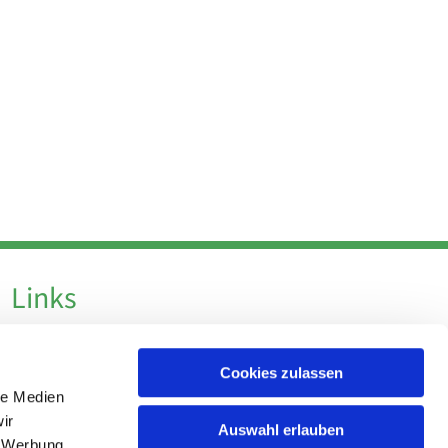
Links
Datenschutz
Cookies zulassen
Datenschutz - Social Media
le Medien
Impressum
ir
Auswahl erlauben
, Werbung