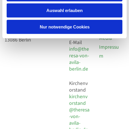
utz
Telefon
Hl. Theresa von Avila Berlin
+49 30
Datensch
Auswahl erlauben
Nordost
924 64 28
Leitender Pfarrer - Norbert
utz -
Fax +49
Pomplun
Nur notwendige Cookies
30 924 54
Social
Behaimstr. 39
18
Media
13086 Berlin
E-Mail
Impressu
info@the
resa-von-
m
avila-
berlin.de
Kirchenv
orstand
kirchenv
orstand
@theresa
-von-
avila-