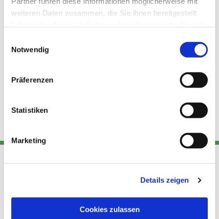
Partner führen diese Informationen möglicherweise mit
weiteren Daten zusammen, die Sie ihnen bereitgestellt
haben oder die sie im Rahmen Ihrer Nutzung der Dienste
gesammelt haben.
Einwilligungsauswahl
Notwendig
Präferenzen
Statistiken
Marketing
Adresse
Kont
Links
Details zeigen
Akt
Katholische
Datensch
Cookies zulassen
Kirchengemeinde Pfarrei