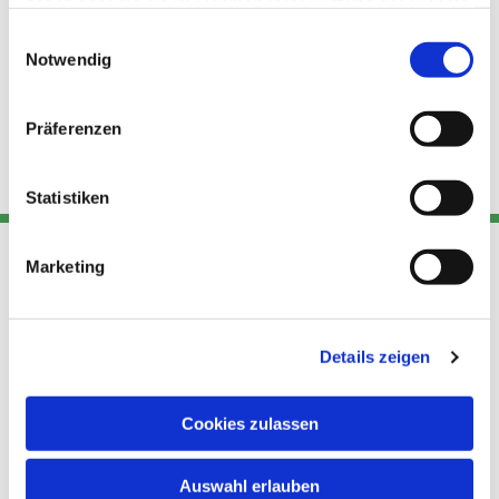
haben oder die sie im Rahmen Ihrer Nutzung der Dienste
gesammelt haben.
Einwilligungsauswahl
Notwendig
Präferenzen
Statistiken
Marketing
Adresse
Kont
Links
Akt
Details zeigen
Katholische
Datensch
Kirchengemeinde Pfarrei
utz
Telefon
Hl. Theresa von Avila Berlin
Cookies zulassen
+49 30
Datensch
Nordost
924 64 28
Leitender Pfarrer - Norbert
utz -
Fax +49
Auswahl erlauben
Pomplun