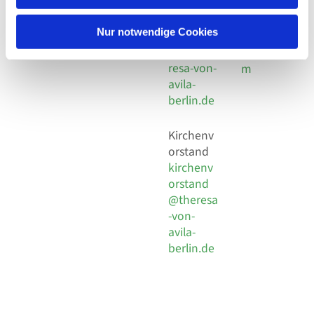
30 924 54
Social
Behaimstr. 39
18
Media
13086 Berlin
Nur notwendige Cookies
E-Mail
Impressu
info@the
resa-von-
m
avila-
berlin.de
Kirchenv
orstand
kirchenv
orstand
@theresa
-von-
avila-
berlin.de