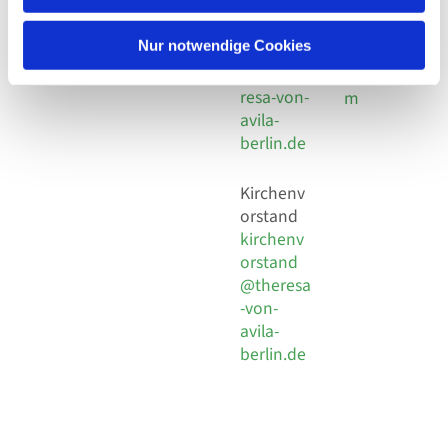
30 924 54
Social
Behaimstr. 39
18
Media
13086 Berlin
Nur notwendige Cookies
E-Mail
Impressu
info@the
resa-von-
m
avila-
berlin.de
Kirchenv
orstand
kirchenv
orstand
@theresa
-von-
avila-
berlin.de