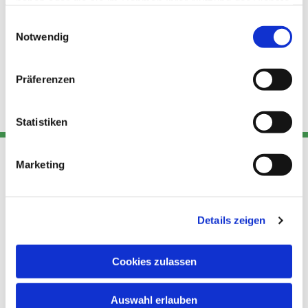
haben oder die sie im Rahmen Ihrer Nutzung der Dienste
gesammelt haben.
Einwilligungsauswahl
Notwendig
Präferenzen
Statistiken
Marketing
Adresse
Kont
Links
Akt
Details zeigen
Katholische
Datensch
Kirchengemeinde Pfarrei
utz
Telefon
Hl. Theresa von Avila Berlin
Cookies zulassen
+49 30
Datensch
Nordost
924 64 28
Leitender Pfarrer - Norbert
utz -
Fax +49
Auswahl erlauben
Pomplun