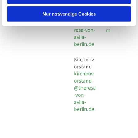
30 924 54
Social
Behaimstr. 39
18
Media
13086 Berlin
Nur notwendige Cookies
E-Mail
Impressu
info@the
resa-von-
m
avila-
berlin.de
Kirchenv
orstand
kirchenv
orstand
@theresa
-von-
avila-
berlin.de