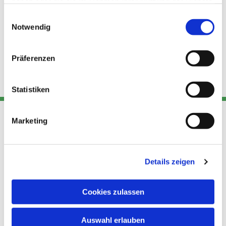
haben oder die sie im Rahmen Ihrer Nutzung der Dienste
gesammelt haben.
Einwilligungsauswahl
Notwendig
Präferenzen
Statistiken
Marketing
Adresse
Kont
Links
Akt
Details zeigen
Katholische
Datensch
Kirchengemeinde Pfarrei
utz
Telefon
Hl. Theresa von Avila Berlin
Cookies zulassen
+49 30
Datensch
Nordost
924 64 28
Leitender Pfarrer - Norbert
utz -
Fax +49
Auswahl erlauben
Pomplun