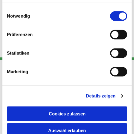
haben oder die sie im Rahmen Ihrer Nutzung der Dienste
gesammelt haben.
Einwilligungsauswahl
Notwendig
Präferenzen
Statistiken
Marketing
Adresse
Kont
Links
Akt
Details zeigen
Katholische
Datensch
Kirchengemeinde Pfarrei
utz
Telefon
Hl. Theresa von Avila Berlin
Cookies zulassen
+49 30
Datensch
Nordost
924 64 28
Leitender Pfarrer - Norbert
utz -
Fax +49
Auswahl erlauben
Pomplun