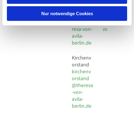
30 924 54
Social
Behaimstr. 39
18
Media
13086 Berlin
Nur notwendige Cookies
E-Mail
Impressu
info@the
resa-von-
m
avila-
berlin.de
Kirchenv
orstand
kirchenv
orstand
@theresa
-von-
avila-
berlin.de