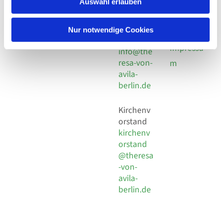
utz -
Auswahl erlauben
Fax +49
Pomplun
30 924 54
Social
Behaimstr. 39
18
Nur notwendige Cookies
Media
13086 Berlin
E-Mail
Impressu
info@the
resa-von-
m
avila-
berlin.de
Kirchenv
orstand
kirchenv
orstand
@theresa
-von-
avila-
berlin.de