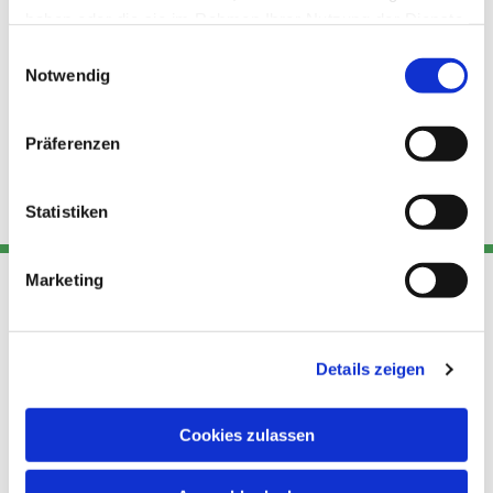
haben oder die sie im Rahmen Ihrer Nutzung der Dienste
gesammelt haben.
Einwilligungsauswahl
Notwendig
Präferenzen
Statistiken
Marketing
Adresse
Kont
Links
Akt
Details zeigen
Katholische
Datensch
Kirchengemeinde Pfarrei
utz
Telefon
Cookies zulassen
Hl. Theresa von Avila Berlin
+49 30
Datensch
Nordost
924 64 28
Leitender Pfarrer - Norbert