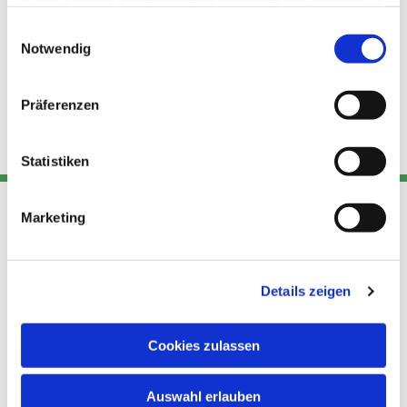
haben oder die sie im Rahmen Ihrer Nutzung der Dienste
gesammelt haben.
Einwilligungsauswahl
Notwendig
Präferenzen
Statistiken
Marketing
Adresse
Kont
Links
Akt
Details zeigen
Katholische
Datensch
Kirchengemeinde Pfarrei
utz
Telefon
Hl. Theresa von Avila Berlin
Cookies zulassen
+49 30
Datensch
Nordost
924 64 28
Leitender Pfarrer - Norbert
utz -
Fax +49
Auswahl erlauben
Pomplun