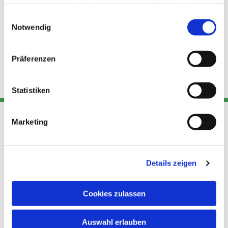
haben oder die sie im Rahmen Ihrer Nutzung der Dienste
gesammelt haben.
Einwilligungsauswahl
Notwendig
Präferenzen
Statistiken
Marketing
Adresse
Kont
Links
Akt
Details zeigen
Katholische
Datensch
Kirchengemeinde Pfarrei
utz
Telefon
Hl. Theresa von Avila Berlin
Cookies zulassen
+49 30
Datensch
Nordost
924 64 28
Leitender Pfarrer - Norbert
utz -
Fax +49
Auswahl erlauben
Pomplun