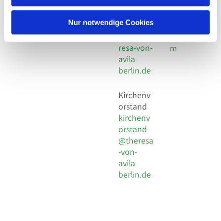
30 924 54
Social
Behaimstr. 39
18
Media
13086 Berlin
Nur notwendige Cookies
E-Mail
Impressu
info@the
resa-von-
m
avila-
berlin.de
Kirchenv
orstand
kirchenv
orstand
@theresa
-von-
avila-
berlin.de