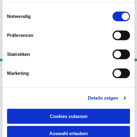
haben oder die sie im Rahmen Ihrer Nutzung der Dienste
gesammelt haben.
Einwilligungsauswahl
Notwendig
Präferenzen
Statistiken
Marketing
Adresse
Kont
Links
Akt
Details zeigen
Katholische
Datensch
Kirchengemeinde Pfarrei
utz
Telefon
Hl. Theresa von Avila Berlin
Cookies zulassen
+49 30
Datensch
Nordost
924 64 28
Leitender Pfarrer - Norbert
utz -
Fax +49
Auswahl erlauben
Pomplun