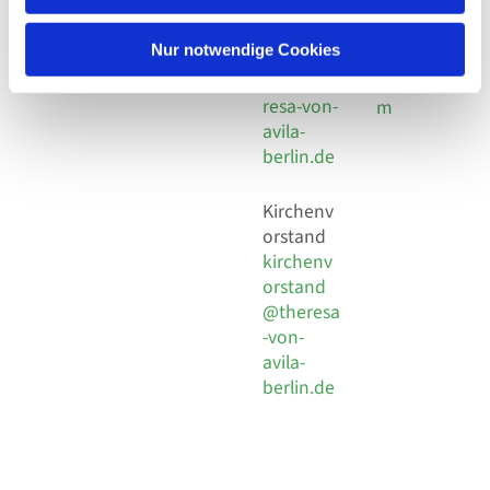
30 924 54
Social
Behaimstr. 39
18
Media
13086 Berlin
Nur notwendige Cookies
E-Mail
Impressu
info@the
resa-von-
m
avila-
berlin.de
Kirchenv
orstand
kirchenv
orstand
@theresa
-von-
avila-
berlin.de