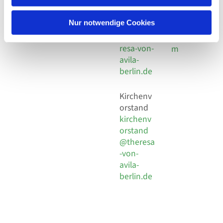
30 924 54
Social
Behaimstr. 39
18
Media
13086 Berlin
Nur notwendige Cookies
E-Mail
Impressu
info@the
resa-von-
m
avila-
berlin.de
Kirchenv
orstand
kirchenv
orstand
@theresa
-von-
avila-
berlin.de