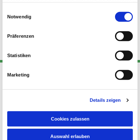
haben oder die sie im Rahmen Ihrer Nutzung der Dienste
gesammelt haben.
Einwilligungsauswahl
Notwendig
Präferenzen
Statistiken
Marketing
Adresse
Kont
Links
Akt
Details zeigen
Katholische
Datensch
Kirchengemeinde Pfarrei
utz
Telefon
Hl. Theresa von Avila Berlin
Cookies zulassen
+49 30
Datensch
Nordost
924 64 28
Leitender Pfarrer - Norbert
utz -
Fax +49
Auswahl erlauben
Pomplun