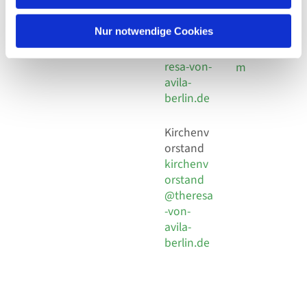
30 924 54
Social
Behaimstr. 39
18
Media
13086 Berlin
Nur notwendige Cookies
E-Mail
Impressu
info@the
resa-von-
m
avila-
berlin.de
Kirchenv
orstand
kirchenv
orstand
@theresa
-von-
avila-
berlin.de