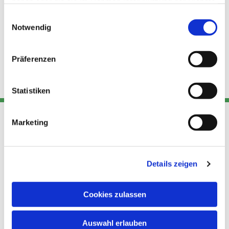
haben oder die sie im Rahmen Ihrer Nutzung der Dienste
gesammelt haben.
Einwilligungsauswahl
Notwendig
Präferenzen
Statistiken
Marketing
Adresse
Kont
Links
Akt
Details zeigen
Katholische
Datensch
Kirchengemeinde Pfarrei
utz
Telefon
Hl. Theresa von Avila Berlin
Cookies zulassen
+49 30
Datensch
Nordost
924 64 28
Leitender Pfarrer - Norbert
utz -
Fax +49
Auswahl erlauben
Pomplun