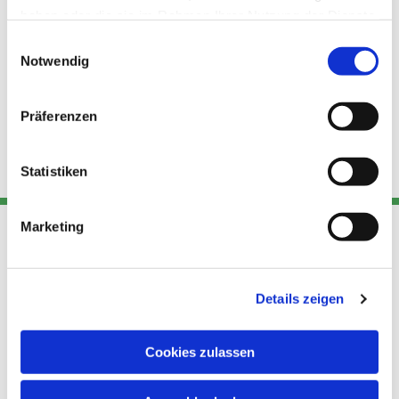
haben oder die sie im Rahmen Ihrer Nutzung der Dienste
gesammelt haben.
Einwilligungsauswahl
Notwendig
Präferenzen
Statistiken
Marketing
Adresse
Kont
Links
Akt
Details zeigen
Katholische
Datensch
Kirchengemeinde Pfarrei
utz
Telefon
Cookies zulassen
Hl. Theresa von Avila Berlin
+49 30
Datensch
Nordost
924 64 28
Leitender Pfarrer - Norbert