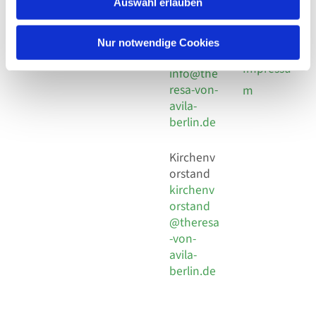
utz -
Auswahl erlauben
Fax +49
Pomplun
30 924 54
Social
Behaimstr. 39
18
Nur notwendige Cookies
Media
13086 Berlin
E-Mail
Impressu
info@the
resa-von-
m
avila-
berlin.de
Kirchenv
orstand
kirchenv
orstand
@theresa
-von-
avila-
berlin.de