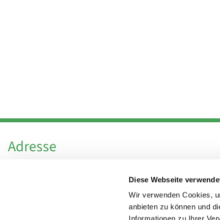
Adresse
Katholische Kirchengemeinde Pfarrei
Diese Webseite verwende
Hl. Theresa von Avila Berlin Nordost
Leitender Pfarrer - Norbert Pomplun
Wir verwenden Cookies, um
Behaimstr. 39
anbieten zu können und di
Informationen zu Ihrer Ve