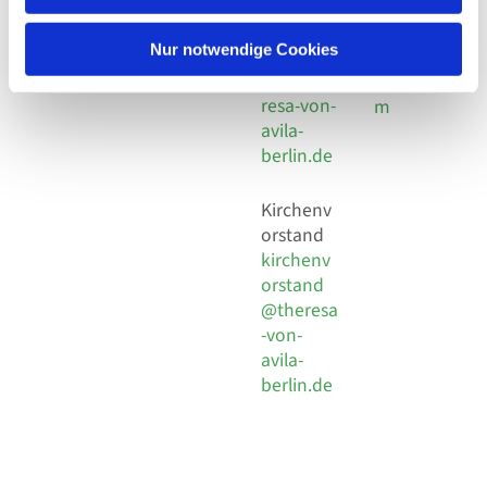
30 924 54
Social
Behaimstr. 39
18
Media
13086 Berlin
Nur notwendige Cookies
E-Mail
Impressu
info@the
resa-von-
m
avila-
berlin.de
Kirchenv
orstand
kirchenv
orstand
@theresa
-von-
avila-
berlin.de