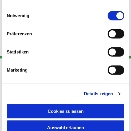
haben oder die sie im Rahmen Ihrer Nutzung der Dienste
gesammelt haben.
Einwilligungsauswahl
Notwendig
Präferenzen
Statistiken
Marketing
Adresse
Kont
Links
Akt
Details zeigen
Katholische
Datensch
Kirchengemeinde Pfarrei
utz
Telefon
Hl. Theresa von Avila Berlin
Cookies zulassen
+49 30
Datensch
Nordost
924 64 28
Leitender Pfarrer - Norbert
utz -
Fax +49
Auswahl erlauben
Pomplun