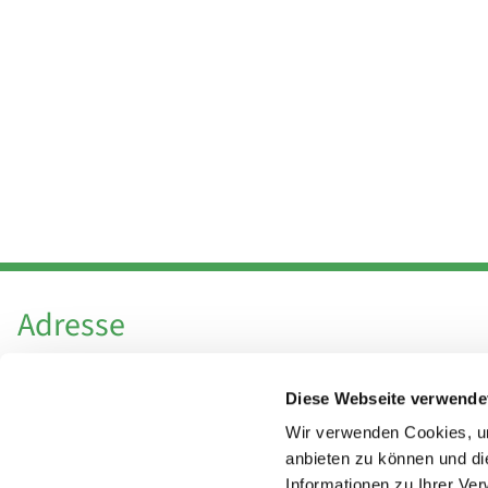
Adresse
Katholische Kirchengemeinde Pfarrei
Diese Webseite verwende
Hl. Theresa von Avila Berlin Nordost
Leitender Pfarrer - Norbert Pomplun
Wir verwenden Cookies, um
Behaimstr. 39
anbieten zu können und di
Informationen zu Ihrer Ve