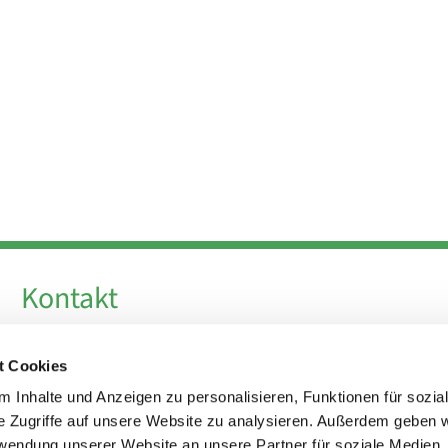
Kontakt
Telefon +49 30 924 64 28
t Cookies
Fax +49 30 924 54 18
E-Mail
info@theresa-von-avila-berlin.de
 Inhalte und Anzeigen zu personalisieren, Funktionen für sozia
e Zugriffe auf unsere Website zu analysieren. Außerdem geben w
rwendung unserer Website an unsere Partner für soziale Medien