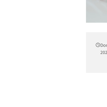
Don
202