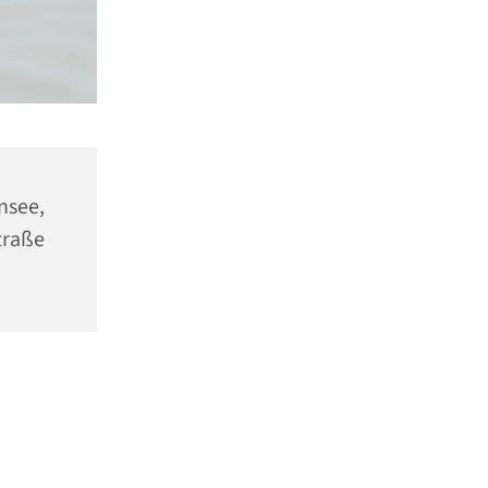
ensee,
traße