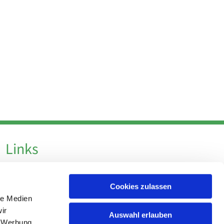
Links
Datenschutz
Cookies zulassen
Datenschutz - Social Media
le Medien
Impressum
ir
Auswahl erlauben
, Werbung