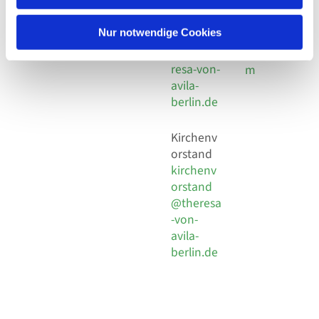
30 924 54
Social
Behaimstr. 39
18
Media
13086 Berlin
Nur notwendige Cookies
E-Mail
Impressu
info@the
resa-von-
m
avila-
berlin.de
Kirchenv
orstand
kirchenv
orstand
@theresa
-von-
avila-
berlin.de