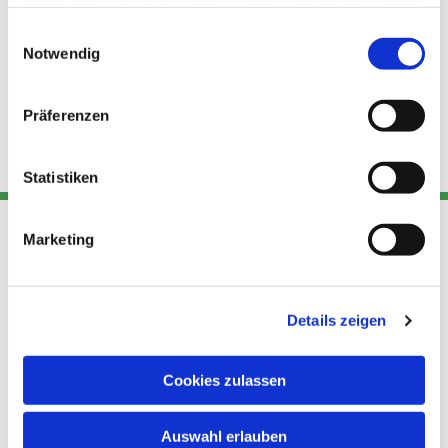
haben oder die sie im Rahmen Ihrer Nutzung der Dienste
gesammelt haben.
Einwilligungsauswahl
Notwendig
Präferenzen
Statistiken
Marketing
Adresse
Kont
Links
Akt
Details zeigen
Katholische
Datensch
Kirchengemeinde Pfarrei
utz
Telefon
Hl. Theresa von Avila Berlin
Cookies zulassen
+49 30
Datensch
Nordost
924 64 28
Leitender Pfarrer - Norbert
utz -
Fax +49
Auswahl erlauben
Pomplun