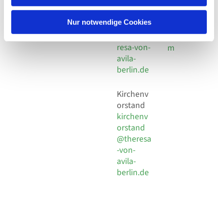
30 924 54
Social
Behaimstr. 39
18
Media
13086 Berlin
Nur notwendige Cookies
E-Mail
Impressu
info@the
resa-von-
m
avila-
berlin.de
Kirchenv
orstand
kirchenv
orstand
@theresa
-von-
avila-
berlin.de