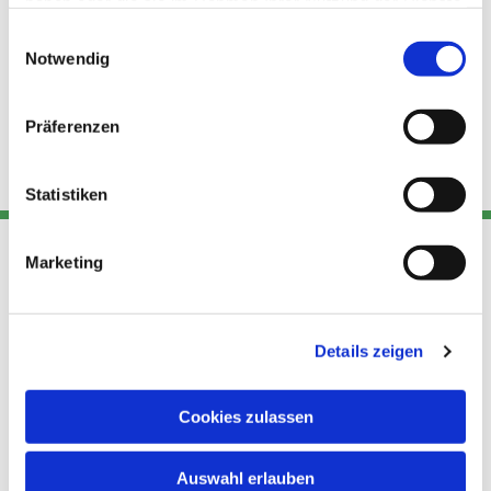
haben oder die sie im Rahmen Ihrer Nutzung der Dienste
gesammelt haben.
Einwilligungsauswahl
Notwendig
Präferenzen
Statistiken
Marketing
Adresse
Kont
Links
Akt
Details zeigen
Katholische
Datensch
Kirchengemeinde Pfarrei
utz
Telefon
Hl. Theresa von Avila Berlin
Cookies zulassen
+49 30
Datensch
Nordost
924 64 28
Leitender Pfarrer - Norbert
utz -
Fax +49
Auswahl erlauben
Pomplun