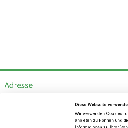
Adresse
Katholische Kirchengemeinde Pfarrei
Diese Webseite verwende
Hl. Theresa von Avila Berlin Nordost
Leitender Pfarrer - Norbert Pomplun
Wir verwenden Cookies, um
Behaimstr. 39
anbieten zu können und di
Informationen zu Ihrer Ve