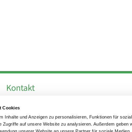
Kontakt
Telefon +49 30 924 64 28
t Cookies
Fax +49 30 924 54 18
E-Mail
info@theresa-von-avila-berlin.de
 Inhalte und Anzeigen zu personalisieren, Funktionen für sozia
e Zugriffe auf unsere Website zu analysieren. Außerdem geben w
rwendung unserer Website an unsere Partner für soziale Medien