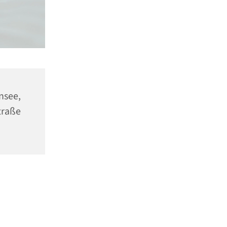
ensee,
traße