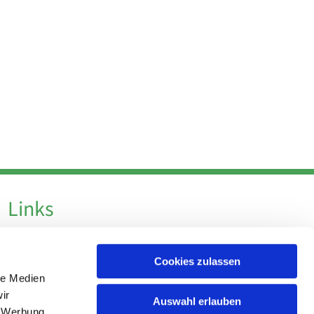
Links
Datenschutz
Cookies zulassen
Datenschutz - Social Media
le Medien
Impressum
ir
Auswahl erlauben
, Werbung