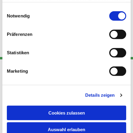
haben oder die sie im Rahmen Ihrer Nutzung der Dienste
gesammelt haben.
Einwilligungsauswahl
Notwendig
Präferenzen
Statistiken
Marketing
Adresse
Kont
Links
Akt
Details zeigen
Katholische
Datensch
Kirchengemeinde Pfarrei
utz
Telefon
Hl. Theresa von Avila Berlin
Cookies zulassen
+49 30
Datensch
Nordost
924 64 28
Leitender Pfarrer - Norbert
utz -
Fax +49
Auswahl erlauben
Pomplun