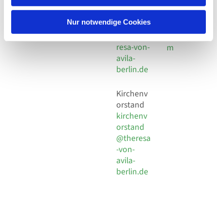
30 924 54
Social
Behaimstr. 39
18
Media
13086 Berlin
Nur notwendige Cookies
E-Mail
Impressu
info@the
resa-von-
m
avila-
berlin.de
Kirchenv
orstand
kirchenv
orstand
@theresa
-von-
avila-
berlin.de