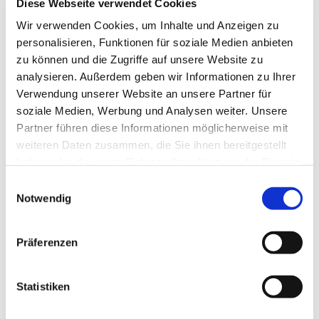
Diese Webseite verwendet Cookies
Hervorgegangen aus dem Chor des 1949 gegründeten
Wir verwenden Cookies, um Inhalte und Anzeigen zu
Berliner Lehrerensembles, fühlen wir uns eng mit dem
personalisieren, Funktionen für soziale Medien anbieten
humanistischen Gedankengut der Lehrertradition verbunden.
zu können und die Zugriffe auf unsere Website zu
analysieren. Außerdem geben wir Informationen zu Ihrer
60 Mitglieder aus unterschiedlicher Berufsgruppen singen
Verwendung unserer Website an unsere Partner für
gegenwärtig in unserem Chor.
soziale Medien, Werbung und Analysen weiter. Unsere
Partner führen diese Informationen möglicherweise mit
weiteren Daten zusammen, die Sie ihnen bereitgestellt
haben oder die sie im Rahmen Ihrer Nutzung der Dienste
gesammelt haben.
Einwilligungsauswahl
Notwendig
Präferenzen
Statistiken