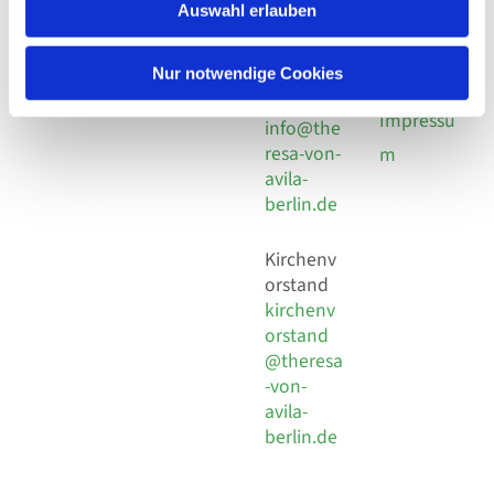
924 64 28
Leitender Pfarrer - Norbert
Auswahl erlauben
utz -
Fax +49
Pomplun
30 924 54
Social
Behaimstr. 39
Nur notwendige Cookies
18
Media
13086 Berlin
E-Mail
Impressu
info@the
resa-von-
m
avila-
berlin.de
Kirchenv
orstand
kirchenv
orstand
@theresa
-von-
avila-
berlin.de