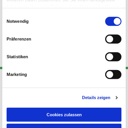
haben oder die sie im Rahmen Ihrer Nutzung der Dienste
gesammelt haben.
Einwilligungsauswahl
Notwendig
Präferenzen
Statistiken
Marketing
Adresse
Kont
Links
Details zeigen
Akt
Katholische
Datensch
Kirchengemeinde Pfarrei
utz
Telefon
Cookies zulassen
Hl. Theresa von Avila Berlin
+49 30
Datensch
Nordost