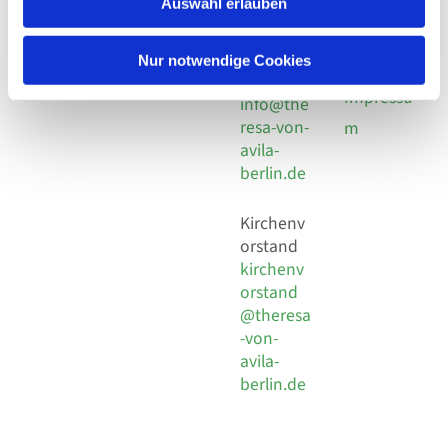
utz -
Auswahl erlauben
Fax +49
Pomplun
30 924 54
Social
Behaimstr. 39
18
Nur notwendige Cookies
Media
13086 Berlin
E-Mail
Impressu
info@the
resa-von-
m
avila-
berlin.de
Kirchenv
orstand
kirchenv
orstand
@theresa
-von-
avila-
berlin.de