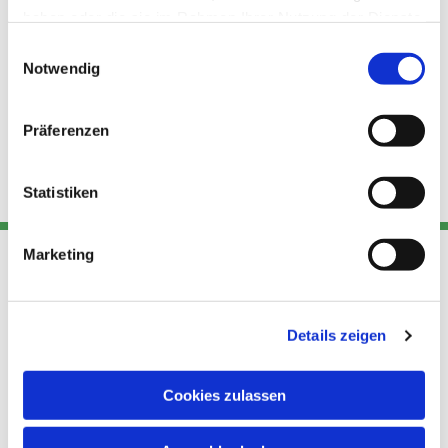
haben oder die sie im Rahmen Ihrer Nutzung der Dienste
gesammelt haben.
Einwilligungsauswahl
Notwendig
Präferenzen
Statistiken
Marketing
Adresse
Kont
Links
Akt
Details zeigen
Katholische
Datensch
Kirchengemeinde Pfarrei
utz
Telefon
Cookies zulassen
Hl. Theresa von Avila Berlin
+49 30
Datensch
Nordost
924 64 28
Leitender Pfarrer - Norbert