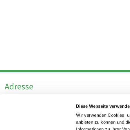
Adresse
Katholische Kirchengemeinde Pfarrei
Diese Webseite verwende
Hl. Theresa von Avila Berlin Nordost
Leitender Pfarrer - Norbert Pomplun
Wir verwenden Cookies, um
Behaimstr. 39
anbieten zu können und di
Informationen zu Ihrer Ve