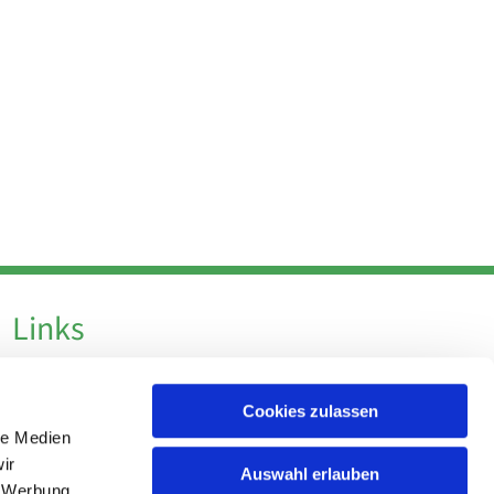
Links
Datenschutz
Cookies zulassen
Datenschutz - Social Media
le Medien
Impressum
ir
Auswahl erlauben
, Werbung