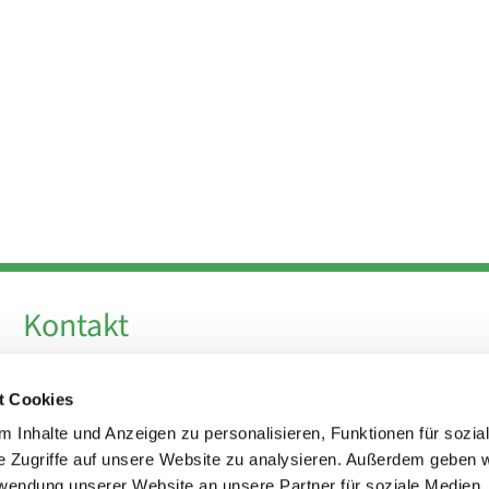
Kontakt
Telefon +49 30 924 64 28
t Cookies
Fax +49 30 924 54 18
E-Mail
info@theresa-von-avila-berlin.de
 Inhalte und Anzeigen zu personalisieren, Funktionen für sozia
e Zugriffe auf unsere Website zu analysieren. Außerdem geben w
rwendung unserer Website an unsere Partner für soziale Medien