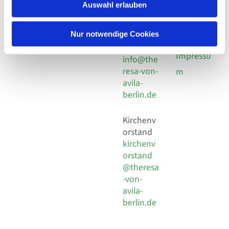
924 64 28
Leitender Pfarrer - Norbert
Auswahl erlauben
utz -
Fax +49
Pomplun
30 924 54
Social
Behaimstr. 39
Nur notwendige Cookies
18
Media
13086 Berlin
E-Mail
Impressu
info@the
resa-von-
m
avila-
berlin.de
Kirchenv
orstand
kirchenv
orstand
@theresa
-von-
avila-
berlin.de