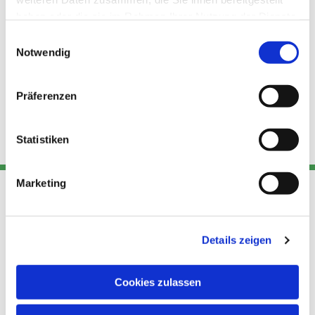
haben oder die sie im Rahmen Ihrer Nutzung der Dienste
gesammelt haben.
Einwilligungsauswahl
Notwendig
Präferenzen
Statistiken
Marketing
Adresse
Kont
Links
Details zeigen
Akt
Katholische
Datensch
Kirchengemeinde Pfarrei
utz
Telefon
Cookies zulassen
Hl. Theresa von Avila Berlin
+49 30
Datensch
Nordost