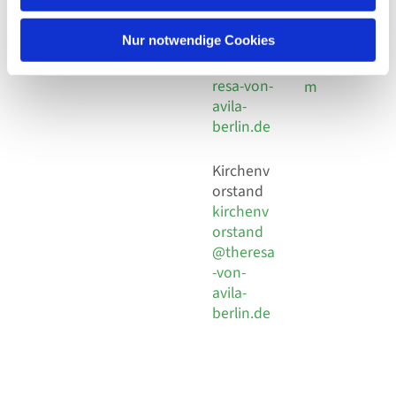
30 924 54
Social
Behaimstr. 39
18
Media
13086 Berlin
Nur notwendige Cookies
E-Mail
Impressu
info@the
resa-von-
m
avila-
berlin.de
Kirchenv
orstand
kirchenv
orstand
@theresa
-von-
avila-
berlin.de