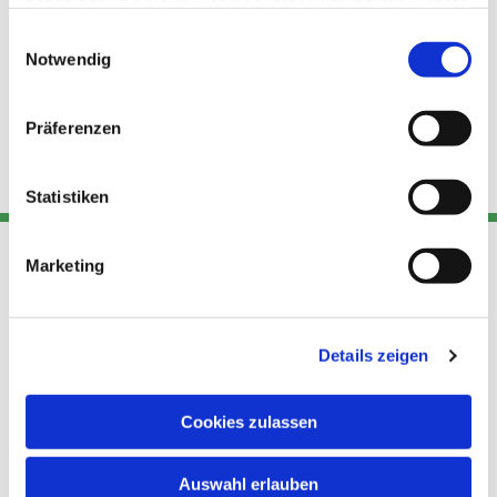
haben oder die sie im Rahmen Ihrer Nutzung der Dienste
gesammelt haben.
Einwilligungsauswahl
Notwendig
Präferenzen
Statistiken
Marketing
Adresse
Kont
Links
Akt
Details zeigen
Katholische
Datensch
Kirchengemeinde Pfarrei
utz
Telefon
Hl. Theresa von Avila Berlin
Cookies zulassen
+49 30
Datensch
Nordost
924 64 28
Leitender Pfarrer - Norbert
utz -
Fax +49
Auswahl erlauben
Pomplun