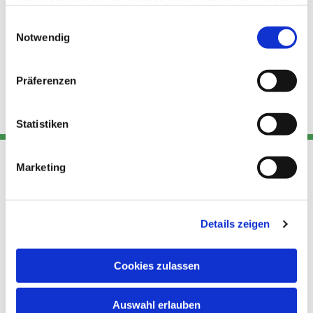
haben oder die sie im Rahmen Ihrer Nutzung der Dienste
gesammelt haben.
Einwilligungsauswahl
Notwendig
Präferenzen
Statistiken
Marketing
Adresse
Kont
Links
Akt
Details zeigen
Katholische
Datensch
Kirchengemeinde Pfarrei
utz
Telefon
Hl. Theresa von Avila Berlin
Cookies zulassen
+49 30
Datensch
Nordost
924 64 28
Leitender Pfarrer - Norbert
utz -
Fax +49
Auswahl erlauben
Pomplun