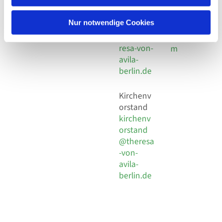
30 924 54
Social
Behaimstr. 39
18
Media
13086 Berlin
Nur notwendige Cookies
E-Mail
Impressu
info@the
resa-von-
m
avila-
berlin.de
Kirchenv
orstand
kirchenv
orstand
@theresa
-von-
avila-
berlin.de