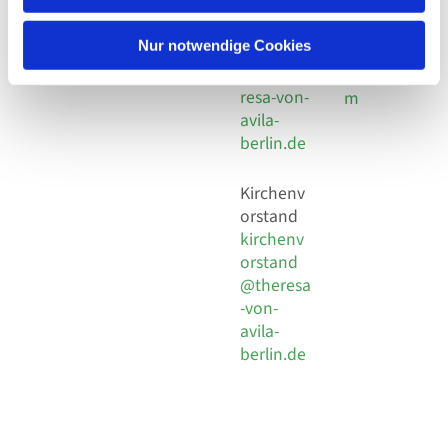
30 924 54
Social
Behaimstr. 39
18
Media
13086 Berlin
Nur notwendige Cookies
E-Mail
Impressu
info@the
resa-von-
m
avila-
berlin.de
Kirchenv
orstand
kirchenv
orstand
@theresa
-von-
avila-
berlin.de