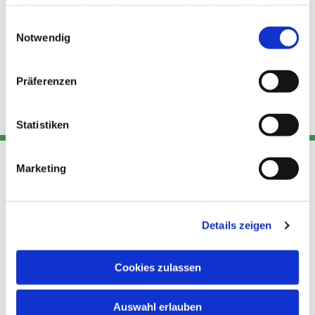
haben oder die sie im Rahmen Ihrer Nutzung der Dienste
gesammelt haben.
Einwilligungsauswahl
Notwendig
Präferenzen
Statistiken
Marketing
Adresse
Kont
Links
Akt
Details zeigen
Katholische
Datensch
Kirchengemeinde Pfarrei
utz
Telefon
Hl. Theresa von Avila Berlin
Cookies zulassen
+49 30
Datensch
Nordost
924 64 28
Leitender Pfarrer - Norbert
utz -
Fax +49
Auswahl erlauben
Pomplun