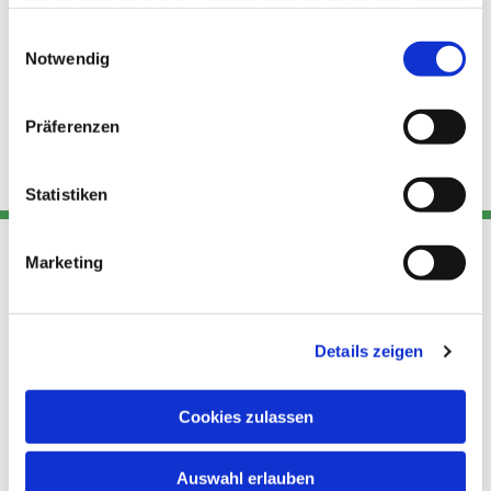
haben oder die sie im Rahmen Ihrer Nutzung der Dienste
gesammelt haben.
Einwilligungsauswahl
Notwendig
Präferenzen
Statistiken
Marketing
Adresse
Kont
Links
Akt
Details zeigen
Katholische
Datensch
Kirchengemeinde Pfarrei
utz
Telefon
Hl. Theresa von Avila Berlin
Cookies zulassen
+49 30
Datensch
Nordost
924 64 28
Leitender Pfarrer - Norbert
utz -
Fax +49
Auswahl erlauben
Pomplun