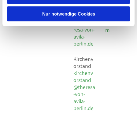
30 924 54
Social
Behaimstr. 39
18
Media
13086 Berlin
Nur notwendige Cookies
E-Mail
Impressu
info@the
resa-von-
m
avila-
berlin.de
Kirchenv
orstand
kirchenv
orstand
@theresa
-von-
avila-
berlin.de