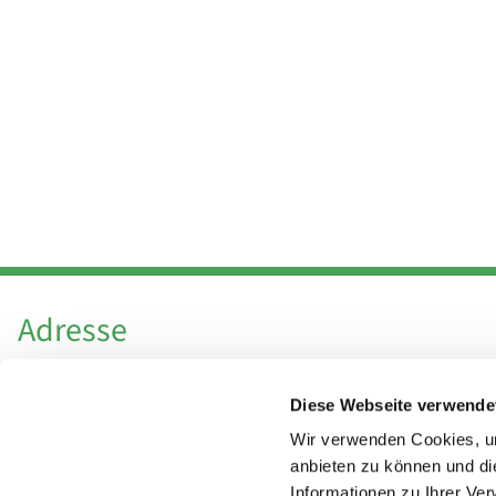
Adresse
Katholische Kirchengemeinde Pfarrei
Diese Webseite verwende
Hl. Theresa von Avila Berlin Nordost
Leitender Pfarrer - Norbert Pomplun
Wir verwenden Cookies, um
Behaimstr. 39
anbieten zu können und di
Informationen zu Ihrer Ve