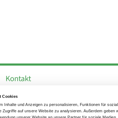
Kontakt
Telefon +49 30 924 64 28
t Cookies
Fax +49 30 924 54 18
E-Mail
info@theresa-von-avila-berlin.de
 Inhalte und Anzeigen zu personalisieren, Funktionen für sozia
e Zugriffe auf unsere Website zu analysieren. Außerdem geben w
rwendung unserer Website an unsere Partner für soziale Medien