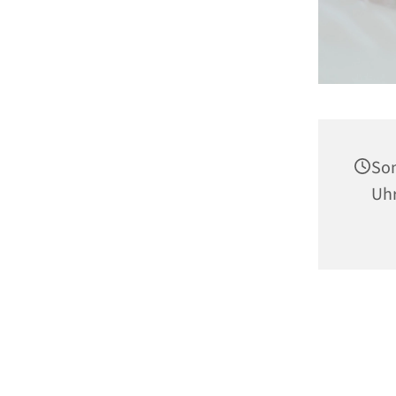
Son
Uh