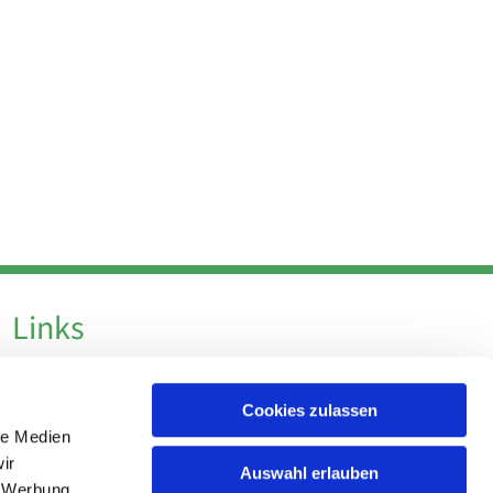
Links
Datenschutz
Cookies zulassen
Datenschutz - Social Media
le Medien
Impressum
ir
Auswahl erlauben
, Werbung