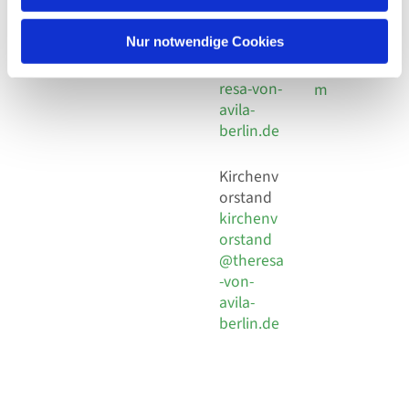
30 924 54
Social
Behaimstr. 39
18
Media
13086 Berlin
Nur notwendige Cookies
E-Mail
Impressu
info@the
resa-von-
m
avila-
berlin.de
Kirchenv
orstand
kirchenv
orstand
@theresa
-von-
avila-
berlin.de