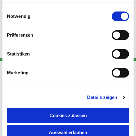
haben oder die sie im Rahmen Ihrer Nutzung der Dienste
gesammelt haben.
Einwilligungsauswahl
Notwendig
Präferenzen
Statistiken
Marketing
Adresse
Kont
Links
Akt
Details zeigen
Katholische
Datensch
Kirchengemeinde Pfarrei
utz
Telefon
Hl. Theresa von Avila Berlin
Cookies zulassen
+49 30
Datensch
Nordost
924 64 28
Leitender Pfarrer - Norbert
utz -
Fax +49
Auswahl erlauben
Pomplun