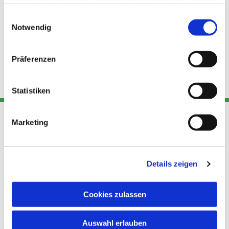
haben oder die sie im Rahmen Ihrer Nutzung der Dienste
gesammelt haben.
Einwilligungsauswahl
Notwendig
Präferenzen
Statistiken
Marketing
Adresse
Kont
Links
Akt
Details zeigen
Katholische
Datensch
Kirchengemeinde Pfarrei
utz
Telefon
Hl. Theresa von Avila Berlin
Cookies zulassen
+49 30
Datensch
Nordost
924 64 28
Leitender Pfarrer - Norbert
utz -
Fax +49
Auswahl erlauben
Pomplun