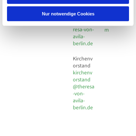
30 924 54
Social
Behaimstr. 39
18
Media
13086 Berlin
Nur notwendige Cookies
E-Mail
Impressu
info@the
resa-von-
m
avila-
berlin.de
Kirchenv
orstand
kirchenv
orstand
@theresa
-von-
avila-
berlin.de