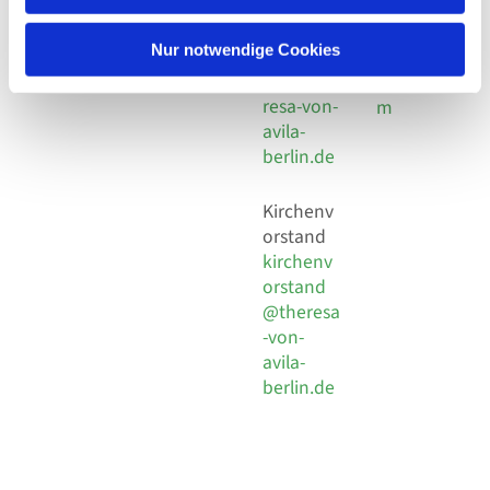
30 924 54
Social
Behaimstr. 39
18
Media
13086 Berlin
Nur notwendige Cookies
E-Mail
Impressu
info@the
resa-von-
m
avila-
berlin.de
Kirchenv
orstand
kirchenv
orstand
@theresa
-von-
avila-
berlin.de