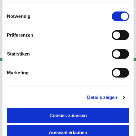
haben oder die sie im Rahmen Ihrer Nutzung der Dienste
gesammelt haben.
Einwilligungsauswahl
Notwendig
Präferenzen
Statistiken
Marketing
Adresse
Kont
Links
Akt
Details zeigen
Katholische
Datensch
Kirchengemeinde Pfarrei
utz
Telefon
Hl. Theresa von Avila Berlin
Cookies zulassen
+49 30
Datensch
Nordost
924 64 28
Leitender Pfarrer - Norbert
utz -
Fax +49
Auswahl erlauben
Pomplun