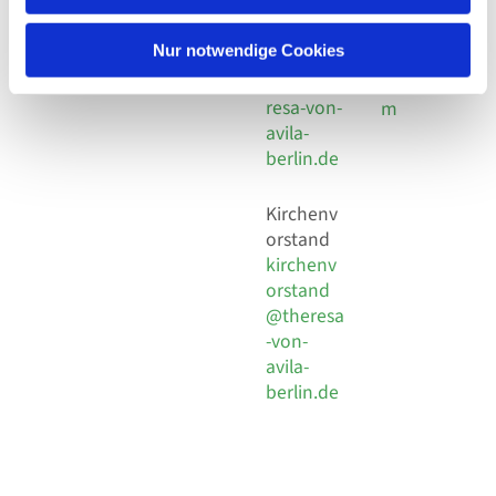
30 924 54
Social
Behaimstr. 39
18
Media
13086 Berlin
Nur notwendige Cookies
E-Mail
Impressu
info@the
resa-von-
m
avila-
berlin.de
Kirchenv
orstand
kirchenv
orstand
@theresa
-von-
avila-
berlin.de