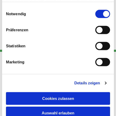
haben oder die sie im Rahmen Ihrer Nutzung der Dienste
gesammelt haben.
Einwilligungsauswahl
Notwendig
Präferenzen
Statistiken
Marketing
Adresse
Kont
Links
Akt
Details zeigen
Katholische
Datensch
Kirchengemeinde Pfarrei
utz
Telefon
Hl. Theresa von Avila Berlin
Cookies zulassen
+49 30
Datensch
Nordost
924 64 28
Leitender Pfarrer - Norbert
utz -
Fax +49
Auswahl erlauben
Pomplun