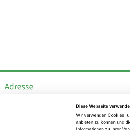
Adresse
Katholische Kirchengemeinde Pfarrei
Diese Webseite verwende
Hl. Theresa von Avila Berlin Nordost
Leitender Pfarrer - Norbert Pomplun
Wir verwenden Cookies, um
Behaimstr. 39
anbieten zu können und di
Informationen zu Ihrer Ve