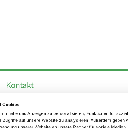
Kontakt
Telefon +49 30 924 64 28
t Cookies
Fax +49 30 924 54 18
E-Mail
info@theresa-von-avila-berlin.de
 Inhalte und Anzeigen zu personalisieren, Funktionen für sozia
e Zugriffe auf unsere Website zu analysieren. Außerdem geben w
rwendung unserer Website an unsere Partner für soziale Medien