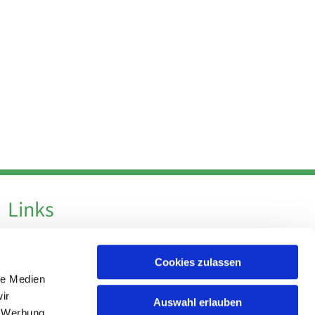
Links
Datenschutz
Cookies zulassen
Datenschutz - Social Media
le Medien
Impressum
ir
Auswahl erlauben
, Werbung