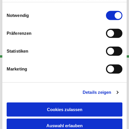
haben oder die sie im Rahmen Ihrer Nutzung der Dienste
gesammelt haben.
Einwilligungsauswahl
Notwendig
Präferenzen
Statistiken
Marketing
Adresse
Kont
Links
Akt
Details zeigen
Katholische
Datensch
Kirchengemeinde Pfarrei
utz
Telefon
Hl. Theresa von Avila Berlin
Cookies zulassen
+49 30
Datensch
Nordost
924 64 28
Leitender Pfarrer - Norbert
utz -
Fax +49
Auswahl erlauben
Pomplun