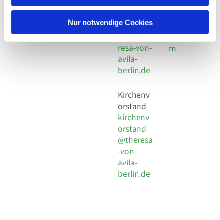
30 924 54
Social
Behaimstr. 39
18
Media
13086 Berlin
Nur notwendige Cookies
E-Mail
Impressu
info@the
resa-von-
m
avila-
berlin.de
Kirchenv
orstand
kirchenv
orstand
@theresa
-von-
avila-
berlin.de