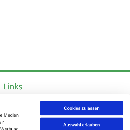
Links
Datenschutz
Cookies zulassen
Datenschutz - Social Media
le Medien
Impressum
ir
Auswahl erlauben
, Werbung