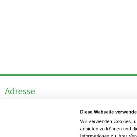
Adresse
Katholische Kirchengemeinde Pfarrei
Diese Webseite verwende
Hl. Theresa von Avila Berlin Nordost
Leitender Pfarrer - Norbert Pomplun
Wir verwenden Cookies, um
Behaimstr. 39
anbieten zu können und di
Informationen zu Ihrer Ve