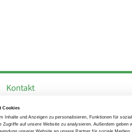
Kontakt
Telefon +49 30 924 64 28
t Cookies
Fax +49 30 924 54 18
E-Mail
info@theresa-von-avila-berlin.de
 Inhalte und Anzeigen zu personalisieren, Funktionen für sozia
e Zugriffe auf unsere Website zu analysieren. Außerdem geben w
rwendung unserer Website an unsere Partner für soziale Medien