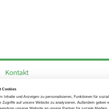
Kontakt
Telefon +49 30 924 64 28
t Cookies
Fax +49 30 924 54 18
E-Mail
info@theresa-von-avila-berlin.de
 Inhalte und Anzeigen zu personalisieren, Funktionen für sozia
e Zugriffe auf unsere Website zu analysieren. Außerdem geben w
rwendung unserer Website an unsere Partner für soziale Medien