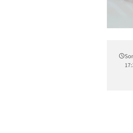
Son
17: