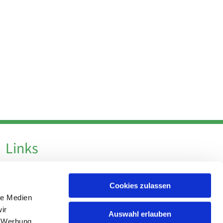
Links
Datenschutz
Cookies zulassen
Datenschutz - Social Media
le Medien
Impressum
ir
Auswahl erlauben
, Werbung