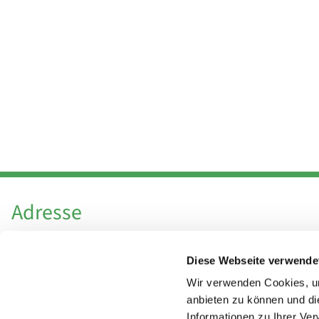
Adresse
Katholische Kirchengemeinde Pfarrei
Diese Webseite verwende
Hl. Theresa von Avila Berlin Nordost
Leitender Pfarrer - Norbert Pomplun
Wir verwenden Cookies, um
Behaimstr. 39
anbieten zu können und di
Informationen zu Ihrer Ve